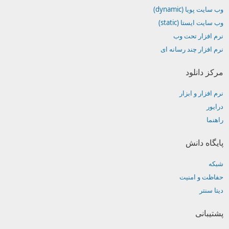
وب سایت پویا (dynamic)
وب سایت ایستا (static)
نرم افزار تحت وب
نرم افزار چند رسانه ای
مرکز دانلود
نرم افزار و ابزار
درایور
راهنما
پایگاه دانش
شبکه
حفاظت و امنیت
دیتا سنتر
پشتیبانی