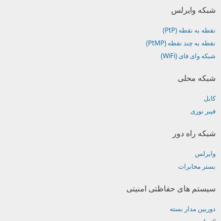
شبکه وایرلس
نقطه به نقطه (PtP)
نقطه به چند نقطه (PtMP)
شبکه وای فای (WiFi)
شبکه محلی
کابل
فیبر نوری
شبکه راه دور
وایرلس
بستر مخابرات
سیستم های حفاظتی امنیتی
دوربین مدار بسته